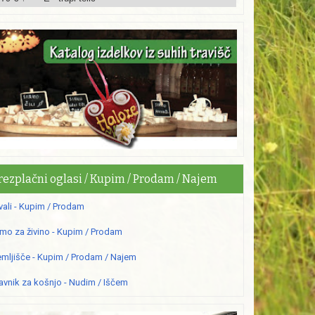
rezplačni oglasi / Kupim / Prodam / Najem
vali - Kupim / Prodam
mo za živino - Kupim / Prodam
mljišče - Kupim / Prodam / Najem
avnik za košnjo - Nudim / Iščem