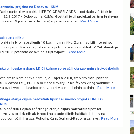
partnerjev projekta na Dobovcu - KUM
čanje partnerjev projekta LIFE TO GRASSLANDS je potekalo v četrtek in
 in 22.9.2017 v Dobovcu na KUMu. Gostitelj je bil projektni partner Krajevna
Dobovec. V plenarnem delu srečanja smo analizi…
Read More
silnic na nitko
rojekta je bilo nabavljenih 10 kosilnic na nitko. Zbrani so bili interesi po
 upravljanju. Na podlagi zbranega je bil narejen razdelilnik. V Cirkulanah je
19.9.2018 potekala delavnica z upravljavc…
Read More
aku pri lovskem domu LD Cirkulane so se učili obrezovanja visokodebelnih
red praznikom dneva Zemlje, 21. aprila 2018, smo projektni partnerji
GZS Zavod Ptuj, PRJ Halo) v sodelovanju z Društvom vinogradnikov in
Haloze izvedli delavnico prikaza rezi visokodebelnih sadnih…
Read More
tnega stanja ciljnih habitatnih tipov za izvedbo projekta LIFE TO
NDS
 o začetku Popisa začetnega stanja ciljnih habitatnih tipov ter
e vplivov projektnih aktivnosti na stanje ciljnih habitatnih tipov na
h pod-območjih Haloze, Pohorje, Kum, Gorjanci-Radoha za izve…
Read More