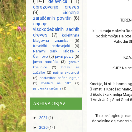
(14)
delavnica
(11)
obrezovanje dreves
(8)
čiščenje
zaraščenih površin
(8)
TEREN
sajenje
visokodebelnih sadnih
ki se izvaja v okviru R
dreves
(7)
kolektivna
podobmočju Haloze (C.
blagovna znamka
(6)
Vzhodni S
travniški sadovnjaki
(6)
Naravni park Haloze -
Čerinovo
(5)
javni poziv
(5)
KDA
javna naročila
(3)
gorske
kosilnice
(2)
hoteli za
KJE? Na s
žuželke
(2)
pašna skupnost
(2)
postavitev pašne ograje
(2)
kosilnice na nitko
(1)
Kmetije, ki si jih bomo o
partnerska srečanja
(1)

Kmetija Korošec Matic,

Ekološka kmetija Marja

Vovk Jože, Stari Grad 
ARHIVA OBJAV
Terenski ogled je nam
►
2021
(1)
dopolnilne dejavnosti n
►
2020
(14)