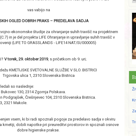
vas vabijo na
SKIH OGLED DOBRIH PRAKS – PREDELAVA SADJA
azvojno-ekonomske študije za ohranjanje suhih travišč na projektnem
7) in je del projekta LIFE Ohranjanje in upravljanje suhih travišč v
loveniji (LIFE TO GRASSLANDS - LIFE14 NAT/SI/000005)
J?
V torek, 29. oktober 2019
, s pričetkom ob 9. uri;
edežu KMETIJSKE SVETOVALNE SLUŽBE V SLO. BISTRICI
Trgovska ulica 1, 2310 Slovenska Bistrica
B
gledali so naslednje:
Ži
 Bukovec 130, 2314 Zgornja Polskava.
n Podgrajšek, Črešnjevec 104, 2310 Slovenska Bistrica.
Kr
83, 2321 Makole.
Ze
enjen vsem, ki bi radi spoznali pogoje za predelavo sadja v okviru
Tr
a kmetiji, dobili napotke pri preureditvi prostorov in spoznali osnove
dobre higienske prakse.