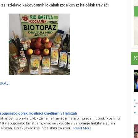
za izdelavo kakovostnih lokalnih izdelkov iz haloških travišč!
N
UKAJ.
 souporabo gorski kosilnici kmetijam v Halozah
ktivnosti projekta LIFE - življenje traviščem sta bili predani gorski kosilnici
0 v souporabo kmetijam, ki so se vključile v varovanje habitata suhih
Halozah. Upravljavec kosilnice skrbi za koor…
Read More