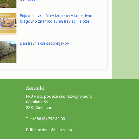
Prijave za vključitev izdelkov v kolektivno
blagovno znamko suhih travišč Haloze
Dan travniških sadovnjakov
Kontakt:
PRJ Halo
, podeželsko razvojno jedro
Cirkulane 56
2282 Cirkulane
T: ++386 (2) 795 32 00
E: life.travisca@haloze.org