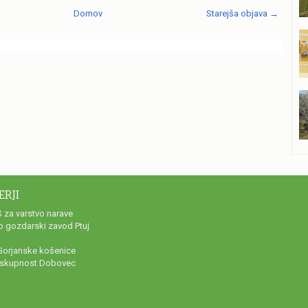
Domov
Starejša objava →
ERJI
 za varstvo narave
o gozdarski zavod Ptuj
Gorjanske košenice
 skupnost Dobovec