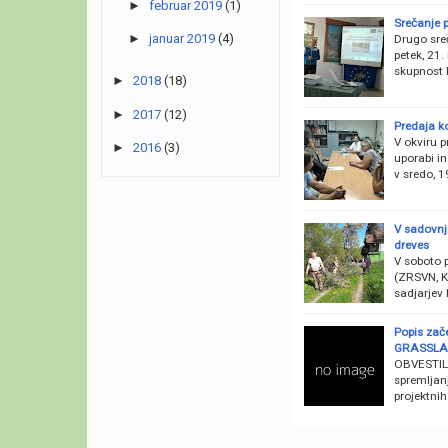
►
februar 2019
(1)
Srečanje 
►
januar 2019
(4)
Drugo sre
petek, 21.
skupnost 
►
2018
(18)
►
2017
(12)
Predaja ko
V okviru p
►
2016
(3)
uporabi in
v sredo, 
V sadovnj
dreves
V soboto p
(ZRSVN, K
sadjarjev 
Popis zače
GRASSLA
OBVESTILO
spremljanj
projektni