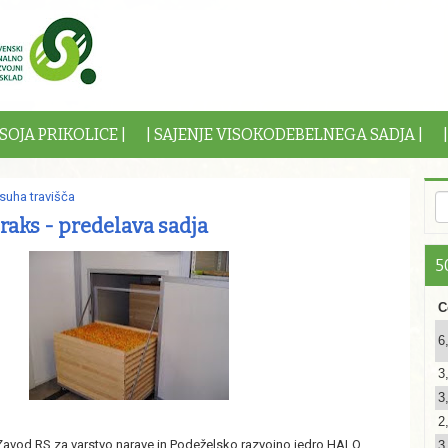
OSOJA PRIKOLICE |
| SAJENJE VISOKODEBELNEGA SADJA |
suha travišča
raks - predelava sadja
50
C
6
3
3
2
Zavod RS za varstvo narave in Podeželsko razvojno jedro HALO
3