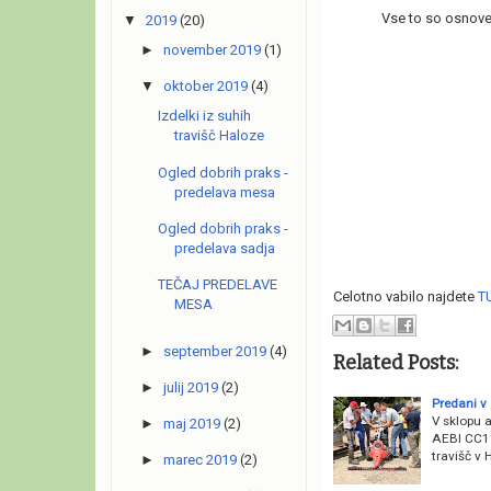
Vse to so osnove 
▼
2019
(20)
►
november 2019
(1)
▼
oktober 2019
(4)
Izdelki iz suhih
travišč Haloze
Ogled dobrih praks -
predelava mesa
Ogled dobrih praks -
predelava sadja
TEČAJ PREDELAVE
Celotno vabilo najdete
T
MESA
►
september 2019
(4)
Related Posts:
►
julij 2019
(2)
Predani v
V sklopu a
►
maj 2019
(2)
AEBI CC11
travišč v 
►
marec 2019
(2)