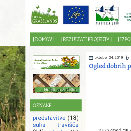
| DOMOV |
| REZULTATI PROJEKTA |
| IZP
oktober 04, 2019
Ogled dobrih p
OZNAKE
predstavitve
(18)
suha travišča
KGZS Zavod Ptuj, 