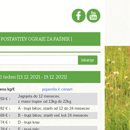
| POSTAVITEV OGRAJE ZA PAŠNIK |
. teden (13. 12. 2021 - 19. 12. 2021)
ena kg/€
pojasnila k cenam
Jagnjeta do 12 mesecev,
,59 € ↑
z maso trupov od 13kg do 22kg
,82 € ↓
A - trupi bikov, starih od 12 do 24 mesecev
,69 € ↑
B - trupi bikov, starih več kot 24 mesecev
,74 € ↑
D - trupi krav
,79 € ↑
E - trupi telic