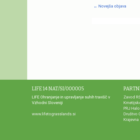
← Novejša objava
LIFE 14 NAT/SI/000005
PARTN
LIFE Ohranjanje in upravljanje suhih travišč v
Zavod RS
Vzhodni Sloveniji
Kmetijsk
PRJ Halo
www.lifetograsslands.si
Društvo 
Krajevna