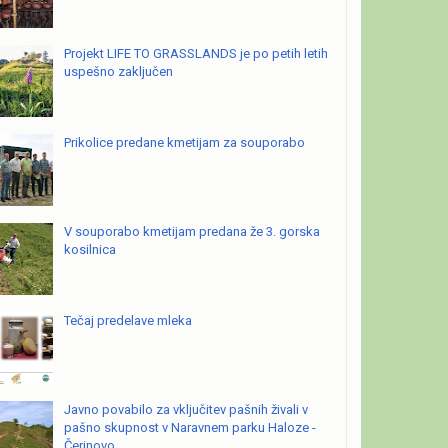
Projekt LIFE TO GRASSLANDS je po petih letih
uspešno zaključen
Prikolice predane kmetijam za souporabo
V souporabo kmetijam predana že 3. gorska
kosilnica
Tečaj predelave mleka
Javno povabilo za vključitev pašnih živali v
pašno skupnost v Naravnem parku Haloze -
Čerinovo